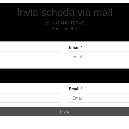
Invia scheda via mail
257 - ABANO TERME
Porzione Villa
Email *
Email *
Invia