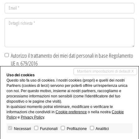
Email
*
Dettagli
richiesta
*
Autorizzo il trattamento dei miei dati personali in base Regolamento
UE n. 679/2016
Privacy Policy
Mantieni impostazioni di default X
Uso dei cookies
Autorizzo al trattamento dei dati per finalità di marketing, attività
Questo sito fa uso di cookies. I nostri cookies (propri) e quelli dei nostri
Partners (cookies di terzi) servono per poterti offrire un'esperienza unica
promozionali, offerte commerciali ed indagini di mercato.
con noi. Per questo motivo, insieme ai nostri partners, raccogliamo e
processiamo informazioni non sensibili (come l'identificatore del tuo
Invia
dispositivo o le pagine che visiti).
In qualsiasi momento potrai eliminare, modificare o verificare le
informazioni che condividi in
Cookie preference
o nella nostra
Cookie
Policy
e
Privacy Policy
.
Necessari
Funzionali
Profilazione
Analitici
La Coccinella Studio Immobiliare di Barbara Pozziani - P.IVA 03963900281
Privacy Policy
-
Note legali
-
Revoca consensi
- Powered by
Miogest.com