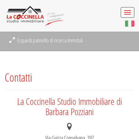
Togg
navi
Espandi pannello di ricerca immobili
Contatti
La Coccinella Studio Immobiliare di
Barbara Pozziani
Via Guizza Conselvana, 397