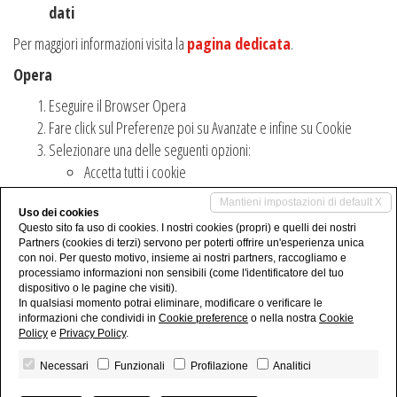
dati
Per maggiori informazioni visita la
pagina dedicata
.
Opera
Eseguire il Browser Opera
Fare click sul Preferenze poi su Avanzate e infine su Cookie
Selezionare una delle seguenti opzioni:
Accetta tutti i cookie
Accetta i cookie solo dal sito che si visita: i cookie di terze
Mantieni impostazioni di default X
parti e che vengono inviati da un dominio diverso da
Uso dei cookies
Questo sito fa uso di cookies. I nostri cookies (propri) e quelli dei nostri
quello che si sta visitando verranno rifiutati Non accettare
Partners (cookies di terzi) servono per poterti offrire un'esperienza unica
mai i cookie: tutti i cookie non verranno mai salvati
con noi. Per questo motivo, insieme ai nostri partners, raccogliamo e
processiamo informazioni non sensibili (come l'identificatore del tuo
Per maggiori informazioni visita la
pagina dedicata
.
dispositivo o le pagine che visiti).
In qualsiasi momento potrai eliminare, modificare o verificare le
informazioni che condividi in
Cookie preference
o nella nostra
Cookie
Policy
e
Privacy Policy
.
Necessari
Funzionali
Profilazione
Analitici
La Coccinella Studio Immobiliare di Barbara Pozziani - P.IVA 03963900281
Privacy Policy
-
Note legali
-
Revoca consensi
- Powered by
Miogest.com