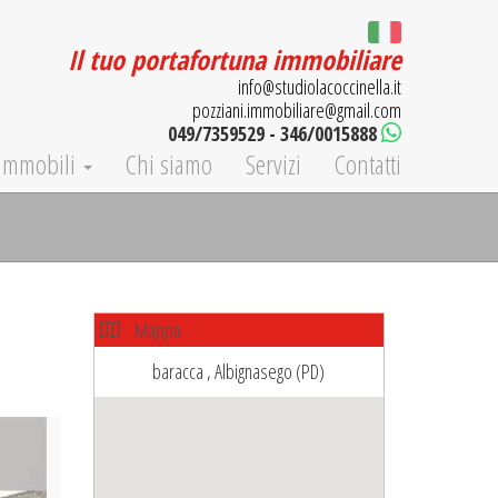
Il tuo portafortuna immobiliare
info@studiolacoccinella.it
pozziani.immobiliare@gmail.com
049/7359529 - 346/0015888
Immobili
Chi siamo
Servizi
Contatti
Mappa
baracca , Albignasego (PD)
ext