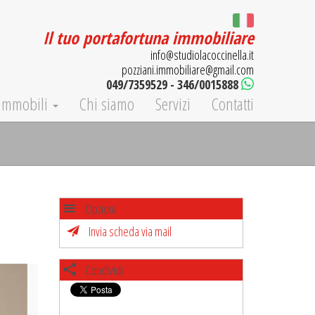
Il tuo portafortuna immobiliare
info@studiolacoccinella.it
pozziani.immobiliare@gmail.com
049/7359529 - 346/0015888
Immobili
Chi siamo
Servizi
Contatti
Opzioni
Invia scheda via mail
Condividi
ext