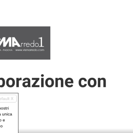
efault X
nostri
a unica
o e
uo