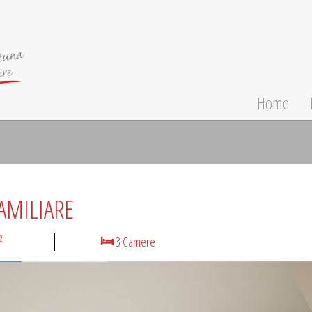
Home
AMILIARE
2
3 Camere
N