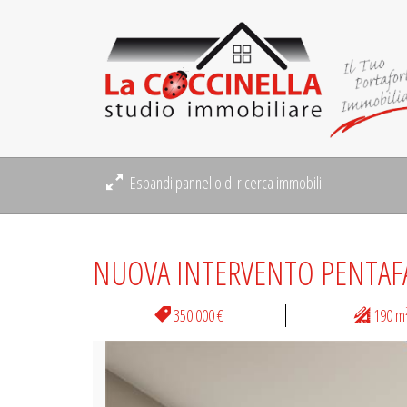
Espandi pannello di ricerca immobili
NUOVA INTERVENTO PENTAF
350.000 €
190 m
Previous