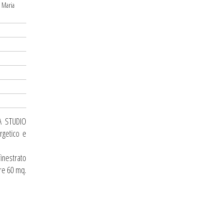
a Maria
A STUDIO
rgetico e
finestrato
tre 60 mq.