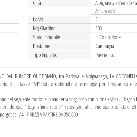
Città
Albignasego
(Ferri (Sant
Annunziata))
Locali
5
Mq Giardino
200
Stato Immobile
In Costruzione
Posizione
Campagna
Tipo Impianto
Pavimento
NO DAL RUMORE QUOTIDIANO, tra Padova e Albignasego, LA COCCINELL
zione in classe "A4" dotate delle ultime tecnologie per il risparmio ene
gono nel seguente modo: al piano terra soggiorno con cucina a vista, 1 bagno 
era doppia, 1 bagno finestrato e 1 ripostiglio; all' ultimo piano soffitta di ol
energetica "A4". PREZZI A PARTIRE DA 350.000