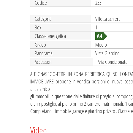
Codice
255
Categoria
Villetta schiera
Box
1
Classe energetica
A4
Grado
Medio
Panorama
Vista Giardino
Accessori
Aria Condizionata
ALBIGNASEGO-FERRI IN ZONA PERIFERICA QUINDI LONTA
IMMOBILIARE propone in vendita porzioni di nuova costru
antisismico
gli immobili in questione dalle finiture di pregio si compon
e un ripostiglio; al piano primo 2 camere matrimoniali, 1 cam
Completano l' immobile garage e giardino privato . Classe 
Video