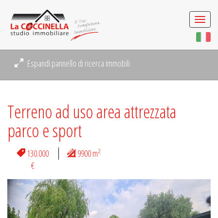
Togg
navi
Espandi pannello di ricerca immobili
Terreno ad uso area attrezzata
parco e sport
2
130.000
9900 m
€
Previous
Next