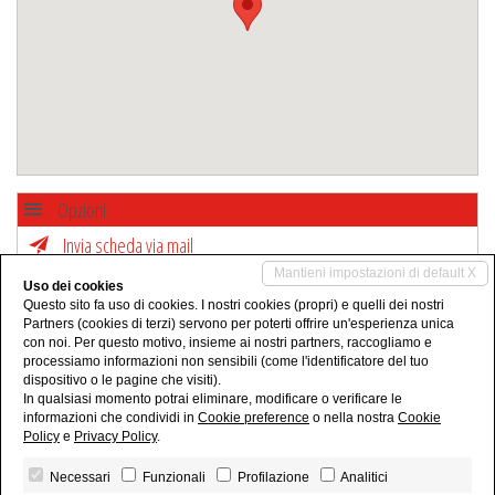
Opzioni
Invia scheda via mail
Mantieni impostazioni di default X
Uso dei cookies
Condividi
Questo sito fa uso di cookies. I nostri cookies (propri) e quelli dei nostri
Partners (cookies di terzi) servono per poterti offrire un'esperienza unica
con noi. Per questo motivo, insieme ai nostri partners, raccogliamo e
processiamo informazioni non sensibili (come l'identificatore del tuo
dispositivo o le pagine che visiti).
In qualsiasi momento potrai eliminare, modificare o verificare le
informazioni che condividi in
Cookie preference
o nella nostra
Cookie
Policy
e
Privacy Policy
.
Necessari
Funzionali
Profilazione
Analitici
La Coccinella Studio Immobiliare di Barbara Pozziani - P.IVA 03963900281